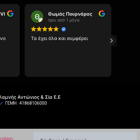
VI
Θωμάς Πουρνάρας
πριν από 1 μήνα
όνο
Τα έχει όλα και συμφέρει
Αυτός 
μια αξι
Λαμνής Αντώνιος & Σία Ε.Ε
ΓΕΜΗ : 41868106000
ApWeb