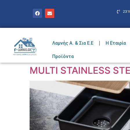
231
Λαμνής Α. & Σια Ε.Ε
Η Εταιρία
Προϊόντα
MULTI STAINLESS STE