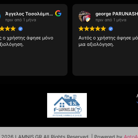
Άγγελος Τασολάμπρος
george PARUNASH
πριν από 1 μήνα
πριν από 1 μήνα
ς ο χρήστης άφησε μόνο
Αυτός ο χρήστης άφησε μ
αξιολόγηση.
μια αξιολόγηση.
©
2026
LAMNIS.GR All Rights Reserved. | Powered by
Anto