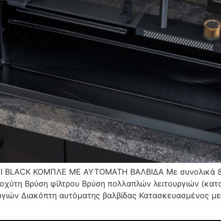
LΑCΚ ΚΟΜΠΛΕ ΜΕ ΑΥΤΟΜΑΤΗ ΒΑΛΒΙΔΑ Με συνολικά 8 λε
οχύτη Βρύση φίλτρου Βρύση πολλαπλών λειτουργιών (κατα
γιών Διακόπτη αυτόματης βαλβίδας Κατασκευασμένος με 