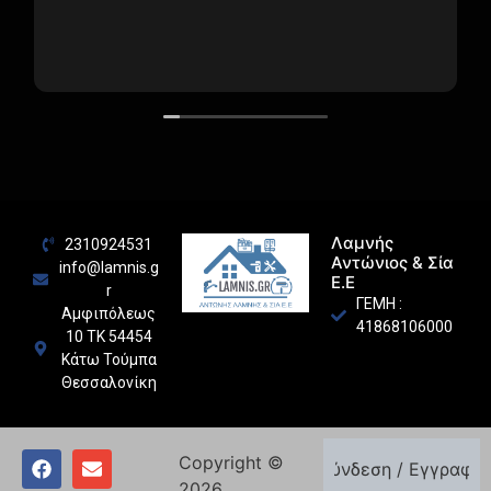
Λαμνής
2310924531
Αντώνιος & Σία
info@lamnis.g
Ε.Ε
r
ΓΕΜΗ :
Αμφιπόλεως
41868106000
10 ΤΚ 54454
Κάτω Τούμπα
Θεσσαλονίκη
Copyright ©
Σύνδεση / Εγγραφή
2026