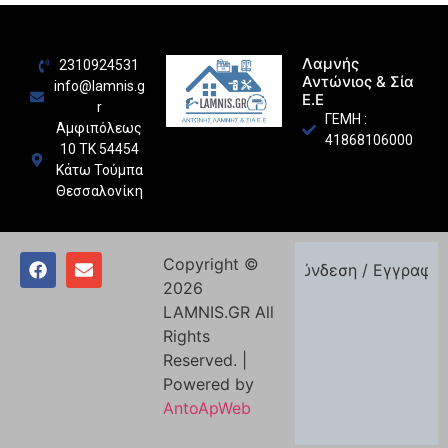
Λαμνής
2310924531
Αντώνιος & Σία
info@lamnis.g
Ε.Ε
r
ΓΕΜΗ :
Αμφιπόλεως
41868106000
10 ΤΚ 54454
Κάτω Τούμπα
Θεσσαλονίκη
Copyright ©
Σύνδεση / Εγγραφή
2026
LAMNIS.GR All
Rights
Reserved. |
Powered by
AntoApWeb