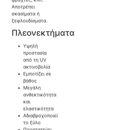
Αποτρέπει
σκασίματα ή
ξεφλουδίσματα.
Πλεονεκτήματα
Υψηλή
προστασία
από τη UV
ακτινοβολία
Εμποτίζει σε
βάθος
Μεγάλη
ανθεκτικότητα
και
ελαστικότητα
Αδιαβροχοποιεί
το ξύλο
Προστατεύει