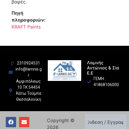
βαφές.
Πηγή
πληροφοριών:
KRAFT Paints
Λαμνής
2310924531
Αντώνιος & Σία
info@lamnis.g
Ε.Ε
r
ΓΕΜΗ :
Αμφιπόλεως
41868106000
10 ΤΚ 54454
Κάτω Τούμπα
Θεσσαλονίκη
Copyright ©
Σύνδεση / Εγγραφή
2026