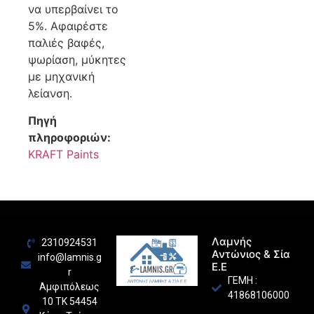
να υπερβαίνει το
5%. Αφαιρέστε
παλιές βαφές,
ψωρίαση, μύκητες
με μηχανική
λείανση.
Πηγή
πληροφοριών:
KRAFT Paints
Λαμνής
2310924531
Αντώνιος & Σία
info@lamnis.g
Ε.Ε
r
ΓΕΜΗ :
Αμφιπόλεως
41868106000
10 ΤΚ 54454