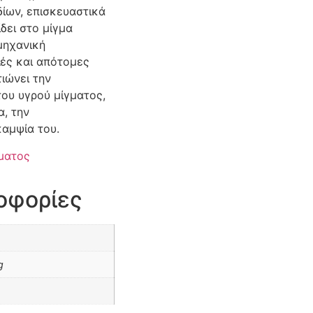
δίων, επισκευαστικά
ίδει στο μίγμα
μηχανική
ές και απότομες
ιώνει την
ου υγρού μίγματος,
α, την
καμψία του.
ματος
οφορίες
g