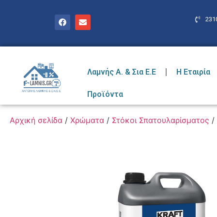
231
Λαμνής Α. & Σια Ε.Ε
Η Εταιρία
Προϊόντα
Αρχική σελίδα
/
Χρώματα
/
Στόκοι Σπατουλαρίσματος
/