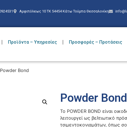
0924531
Αμφιπόλεως 10 ΤΚ 54454 Κάτω Τούμπα Θεσσαλονίκη
info@l
Προϊόντα – Υπηρεσίες
Προσφορές – Προτάσεις
 Powder Bond
Powder Bon
Το POWDER BOND είναι οικοδο
λειτουργεί ως βελτιωτικό πρό
τσιμεντοκονιαμάτων, όπως σο