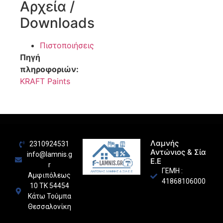
Αρχεία /
Downloads
Πιστοποιήσεις
Πηγή
πληροφοριών:
KRAFT Paints
Λαμνής
2310924531
Αντώνιος & Σία
info@lamnis.g
Ε.Ε
r
ΓΕΜΗ :
Αμφιπόλεως
41868106000
10 ΤΚ 54454
Κάτω Τούμπα
Θεσσαλονίκη