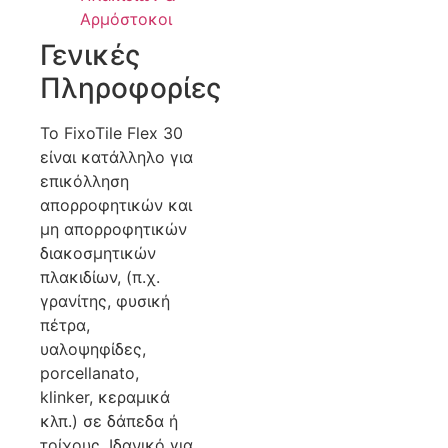
Αρμόστοκοι
Γενικές
Πληροφορίες
Το FixoTile Flex 30
είναι κατάλληλο για
επικόλληση
απορροφητικών και
μη απορροφητικών
διακοσμητικών
πλακιδίων, (π.χ.
γρανίτης, φυσική
πέτρα,
υαλοψηφίδες,
porcellanato,
klinker, κεραμικά
κλπ.) σε δάπεδα ή
τοίχους. Ιδανικό για