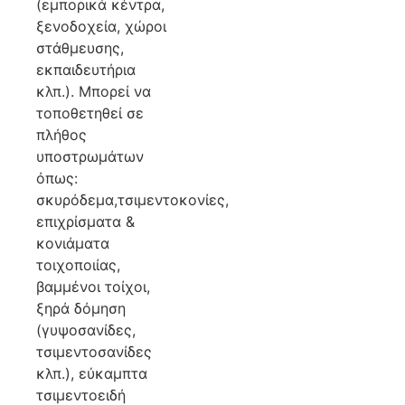
(εμπορικά κέντρα,
ξενοδοχεία, χώροι
στάθμευσης,
εκπαιδευτήρια
κλπ.). Μπορεί να
τοποθετηθεί σε
πλήθος
υποστρωμάτων
όπως:
σκυρόδεμα,τσιμεντοκονίες,
επιχρίσματα &
κονιάματα
τοιχοποιίας,
βαμμένοι τοίχοι,
ξηρά δόμηση
(γυψοσανίδες,
τσιμεντοσανίδες
κλπ.), εύκαμπτα
τσιμεντοειδή