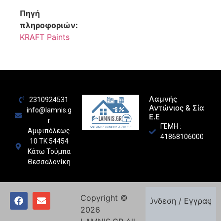
Πηγή
πληροφοριών:
KRAFT Paints
Λαμνής
2310924531
Αντώνιος & Σία
info@lamnis.g
Ε.Ε
r
ΓΕΜΗ :
Αμφιπόλεως
41868106000
10 ΤΚ 54454
Κάτω Τούμπα
Θεσσαλονίκη
Copyright ©
Σύνδεση / Εγγραφή
2026