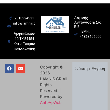
Λαμνής
2310924531
Αντώνιος & Σία
info@lamnis.g
Ε.Ε
r
ΓΕΜΗ :
Αμφιπόλεως
41868106000
10 ΤΚ 54454
Κάτω Τούμπα
Θεσσαλονίκη
Copyright ©
Σύνδεση / Εγγραφή
2026
LAMNIS.GR All
Rights
Reserved. |
Powered by
AntoApWeb