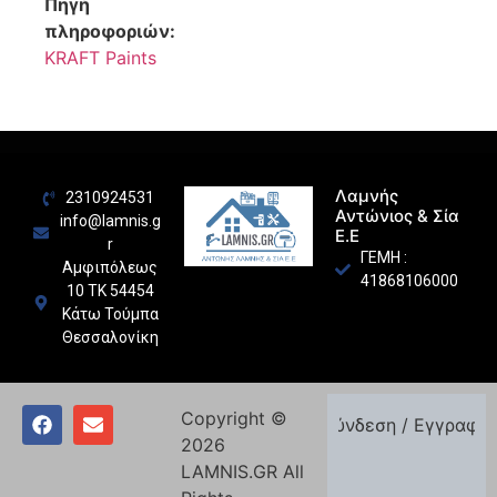
Πηγή
πληροφοριών:
KRAFT Paints
Λαμνής
2310924531
Αντώνιος & Σία
info@lamnis.g
Ε.Ε
r
ΓΕΜΗ :
Αμφιπόλεως
41868106000
10 ΤΚ 54454
Κάτω Τούμπα
Θεσσαλονίκη
Copyright ©
Σύνδεση / Εγγραφή
2026
LAMNIS.GR All