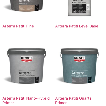
Arterra Patiti Fine
Arterra Patiti Level Base
Arterra Patiti Nano-Hybrid
Arterra Patiti Quartz
Primer
Primer