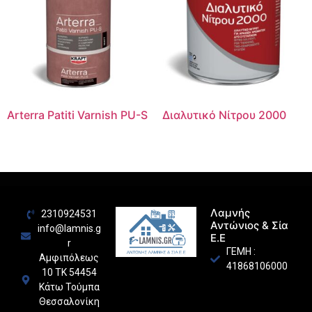
Arterra Patiti Varnish PU-S
Διαλυτικό Νίτρου 2000
Λαμνής
2310924531
Αντώνιος & Σία
info@lamnis.g
Ε.Ε
r
ΓΕΜΗ :
Αμφιπόλεως
41868106000
10 ΤΚ 54454
Κάτω Τούμπα
Θεσσαλονίκη