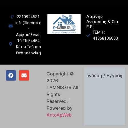
Λαμνής
2310924531
Αντώνιος & Σία
info@lamnis.g
Ε.Ε
r
ΓΕΜΗ :
Αμφιπόλεως
41868106000
10 ΤΚ 54454
Κάτω Τούμπα
Θεσσαλονίκη
Copyright ©
Σύνδεση / Εγγραφή
2026
LAMNIS.GR All
Rights
Reserved. |
Powered by
AntoApWeb